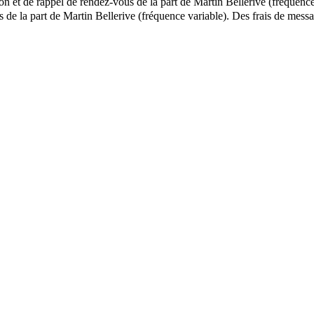
ion et de rappel de rendez-vous de la part de Martin Bellerive (fréquence
ls de la part de Martin Bellerive (fréquence variable). Des frais de m