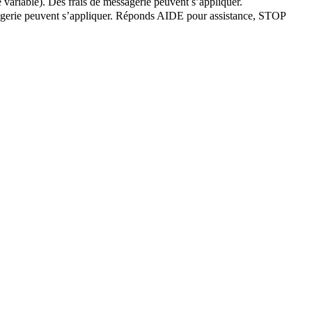
 variable). Des frais de messagerie peuvent s’appliquer.
essagerie peuvent s’appliquer. Réponds AIDE pour assistance, STOP